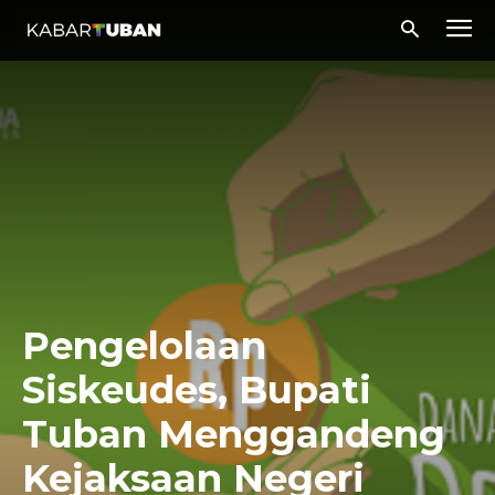
Pengelolaan
Siskeudes, Bupati
Tuban Menggandeng
Kejaksaan Negeri