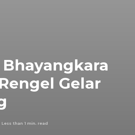
i Bhayangkara
 Rengel Gelar
g
Less than 1
min. read