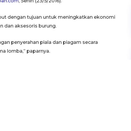
ban.com
, Senin (23/5/2016).
but dengan tujuan untuk meningkatkan ekonomi
n dan aksesoris burung.
engan penyerahan piala dan piagam secara
ena lomba,” paparnya.
ve Bird Kapolsek A, Pleci Khusus A, Cucak Hijau
apolsek B, Cendet Wakapolsek, Kacer
akapolsek A, Cucak Hijau Wakapolsek, Pleci
Wakapolsek B, Cendet RBC, Kacer RBC, Kenari
 Khusus C dan Love Bird RBC B.
(har)