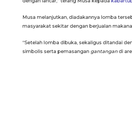
dengan lancar,” terang Musa kepada
kabartu
Musa melanjutkan, diadakannya lomba terse
masyarakat sekitar dengan berjualan makana
“Setelah lomba dibuka, sekaligus ditandai d
simbolis serta pemasangan
gantangan
di ar
Adapun 20 kategori yang dilombakan yaitu Lo
Kapolsek, Murai Batu Kapolsek, Love Bird K
Wakapolsek, Kenari Wakapolsek, Love Bird W
Khusus B, Murai Batu Wakapolsek, Love Bird 
RBC, Love Bird RBC A, Cucak Hijau RBC, Pleci