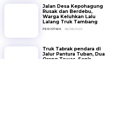
Jalan Desa Kepohagung
Rusak dan Berdebu,
Warga Keluhkan Lalu
Lalang Truk Tambang
PERISTIWA
06/08/2026
Truk Tabrak pendara di
Jalur Pantura Tuban, Dua
Orang Tewas, Sopir
Sempat Kabur
HEADLINE
05/08/2026
Ribuan Tamu Bakal
Padati Kwan Sing Bio,
Perayaan HUT Kongco
Kwan Sing Tee Koen
Dongkrak Ekonomi
Warga
HEADLINE
04/08/2026