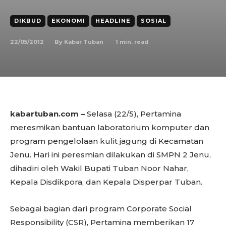
DIKBUD
EKONOMI
HEADLINE
SOSIAL
22/05/2012
1
min. read
By
Kabar Tuban
kabartuban.com –
Selasa
(22/5), Pertamina
meresmikan bantuan laboratorium komputer dan
program pengelolaan kulit jagung di Kecamatan
Jenu. Hari ini peresmian dilakukan di SMPN 2 Jenu,
dihadiri oleh Wakil Bupati Tuban Noor Nahar,
Kepala Disdikpora, dan Kepala Disperpar Tuban.
Sebagai bagian dari program Corporate Social
Responsibility (CSR), Pertamina memberikan 17