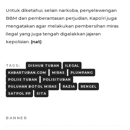
Untuk diketahui, selain narkoba, penyelewengan
BBM dan pemberantasan perjudian, Kapolri juga
mengatakan agar melakukan pembersihan miras
ilegal yang juga tengah digalakkan jajaran
kepolisian.
(nat)
TAGS:
DISHUB TUBAN
ILEGAL
KABARTUBAN.COM
MIRAS
PLUMPANG
POLIIS TUBAN
POLISITUBAN
PULUHAN BOTOL MIRAS
RAZIA
RENGEL
SATPOL PP
SITA
BANNER