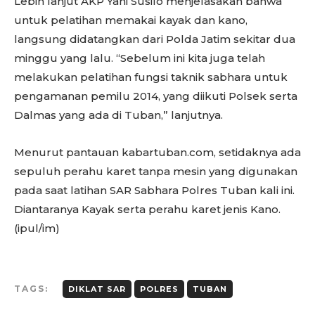
Lebih lanjut AKP Yani Susilo menjelasakan bahwa
untuk pelatihan memakai kayak dan kano,
langsung didatangkan dari Polda Jatim sekitar dua
minggu yang lalu. “Sebelum ini kita juga telah
melakukan pelatihan fungsi taknik sabhara untuk
pengamanan pemilu 2014, yang diikuti Polsek serta
Dalmas yang ada di Tuban,” lanjutnya.
Menurut pantauan kabartuban.com, setidaknya ada
sepuluh perahu karet tanpa mesin yang digunakan
pada saat latihan SAR Sabhara Polres Tuban kali ini.
Diantaranya Kayak serta perahu karet jenis Kano.
(ipul/im)
TAGS:
DIKLAT SAR
POLRES
TUBAN