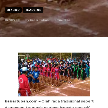
DIKBUD
HEADLINE
02/10/2015
1
min. read
By
Kabar Tuban
kabartuban.com –
Olah raga tradisional seperti
dagongan, trompah panjang (sepatu gapyak),