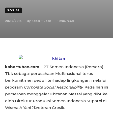
SOSIAL
28/12/2013
1
min. read
By
Kabar Tuban
kabartuban.com –
PT Semen Indonesia (Persero)
Tbk sebagai perusahaan Multinasional terus
berkomitmen peduli terhadap lingkungan, melalui
program
Corporate Social Responsibility
. Pada hari ini
perseroan menggelar Khitanan Massal yang dibuka
oleh Direktur Produksi Semen Indonesia Suparni di
Wisma A Yani Jl.Veteran Gresik.