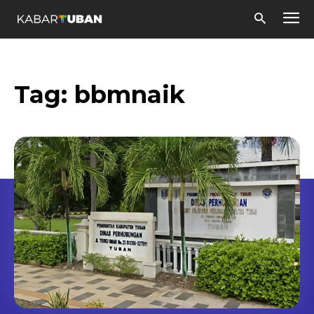
Tag:
bbmnaik