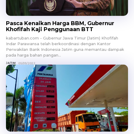
Pasca Kenaikan Harga BBM, Gubernur
Khofifah Kaji Penggunaan BTT
kabartuban.com - Gubernur Jawa Timur (Jatim) Khofifah
Indar Parawansa telah berkoordinasi dengan Kantor
Perwakilan Bank Indonesia Jatim guna memantau dampak
pada harga bahan pangan...
JATIM
05/09/2022