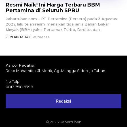
Resmi Naik! Ini Harga Terbaru BBM
Pertamina di Seluruh SPBU
kabartuban.com – PT Pertamina (Persero) pada 3 Agustus
2022 lalu telah resmi menaikan tiga jenis Bahan Bakar
Minyak (BBM) yakni Pertamax Turbo, Dexlite, dan...
PEMERINTAHAN
08/08/2022
Kantor Redaksi:
Ruko Mahamitra, Jl. Merik, Gg. Mangga Sidorejo Tuban
No Telp:
0817-7518-9798
Redaksi
© 2026 Kabartuban