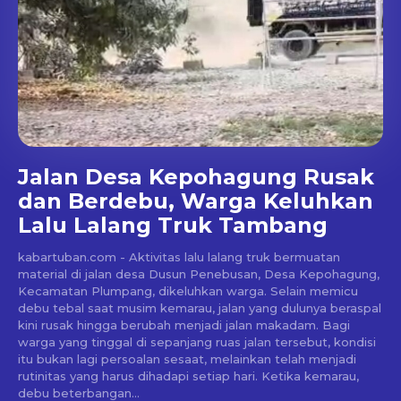
Jalan Desa Kepohagung Rusak
dan Berdebu, Warga Keluhkan
Lalu Lalang Truk Tambang
kabartuban.com - Aktivitas lalu lalang truk bermuatan
material di jalan desa Dusun Penebusan, Desa Kepohagung,
Kecamatan Plumpang, dikeluhkan warga. Selain memicu
debu tebal saat musim kemarau, jalan yang dulunya beraspal
kini rusak hingga berubah menjadi jalan makadam. Bagi
warga yang tinggal di sepanjang ruas jalan tersebut, kondisi
itu bukan lagi persoalan sesaat, melainkan telah menjadi
rutinitas yang harus dihadapi setiap hari. Ketika kemarau,
debu beterbangan...