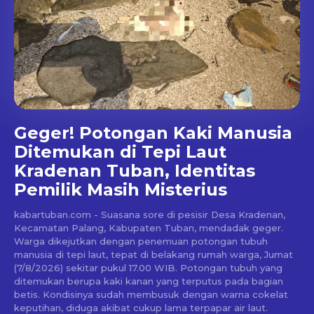
Geger! Potongan Kaki Manusia
Ditemukan di Tepi Laut
Kradenan Tuban, Identitas
Pemilik Masih Misterius
kabartuban.com - Suasana sore di pesisir Desa Kradenan,
Kecamatan Palang, Kabupaten Tuban, mendadak geger.
Warga dikejutkan dengan penemuan potongan tubuh
manusia di tepi laut, tepat di belakang rumah warga, Jumat
(7/8/2026) sekitar pukul 17.00 WIB. Potongan tubuh yang
ditemukan berupa kaki kanan yang terputus pada bagian
betis. Kondisinya sudah membusuk dengan warna cokelat
keputihan, diduga akibat cukup lama terpapar air laut.