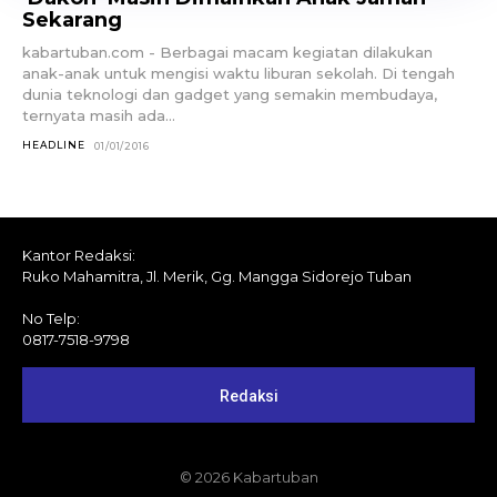
Sekarang
kabartuban.com - Berbagai macam kegiatan dilakukan
anak-anak untuk mengisi waktu liburan sekolah. Di tengah
dunia teknologi dan gadget yang semakin membudaya,
ternyata masih ada...
HEADLINE
01/01/2016
Kantor Redaksi:
Ruko Mahamitra, Jl. Merik, Gg. Mangga Sidorejo Tuban
No Telp:
0817-7518-9798
Redaksi
© 2026 Kabartuban