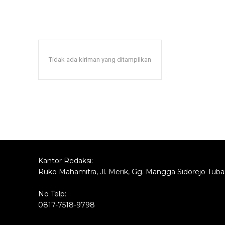
Tidak ada kiriman yang ditampilkan
Kantor Redaksi:
Ruko Mahamitra, Jl. Merik, Gg. Mangga Sidorejo Tub
No Telp:
0817-7518-9798