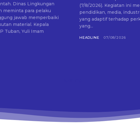
ntah. Dinas Lingkungan
(7/8/2026). Kegiatan ini 
 meminta para pelaku
pendidikan, media, indust
nggung jawab memperbaiki
yang adaptif terhadap perkemba
material. Kepala
yang...
-P Tuban, Yuli Imam
HEADLINE
07/08/2026