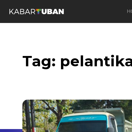
H
Tag:
pelantik