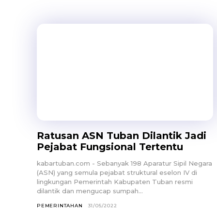
Ratusan ASN Tuban Dilantik Jadi
Pejabat Fungsional Tertentu
kabartuban.com - Sebanyak 198 Aparatur Sipil Negara
(ASN) yang semula pejabat struktural eselon IV di
lingkungan Pemerintah Kabupaten Tuban resmi
dilantik dan mengucap sumpah...
PEMERINTAHAN
31/05/2022