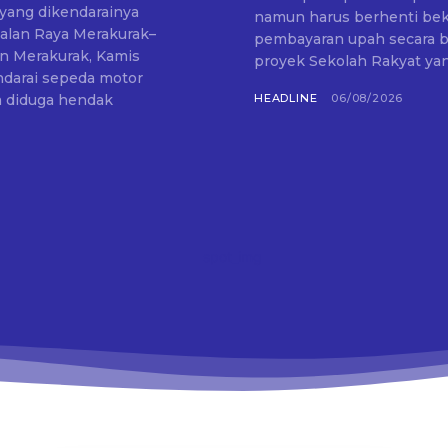
yang dikendarainya
namun harus berhenti beke
Jalan Raya Merakurak–
pembayaran upah secara bertahap. Situasi tersebut dial
an Merakurak, Kamis
proyek Sekolah Rakyat yan
ia diduga hendak
HEADLINE
06/08/2026