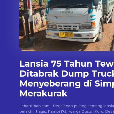
Lansia 75 Tahun Tew
Ditabrak Dump Truc
Menyeberang di Sim
Merakurak
kabartuban.com - Perjalanan pulang seorang lansi
berakhir tragis. Rambi (75), warga Dusun Koro, D