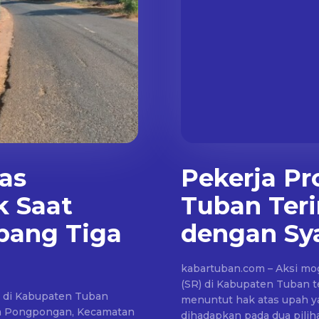
as
Pekerja Pr
k Saat
Tuban Teri
pang Tiga
dengan Sya
kabartuban.com – Aksi mog
(SR) di Kabupaten Tuban t
a di Kabupaten Tuban
menuntut hak atas upah ya
esa Pongpongan, Kecamatan
dihadapkan pada dua pili