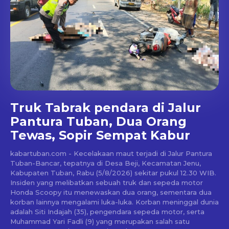
Truk Tabrak pendara di Jalur
Pantura Tuban, Dua Orang
Tewas, Sopir Sempat Kabur
kabartuban.com - Kecelakaan maut terjadi di Jalur Pantura
Tuban-Bancar, tepatnya di Desa Beji, Kecamatan Jenu,
Kabupaten Tuban, Rabu (5/8/2026) sekitar pukul 12.30 WIB.
Insiden yang melibatkan sebuah truk dan sepeda motor
Honda Scoopy itu menewaskan dua orang, sementara dua
korban lainnya mengalami luka-luka. Korban meninggal dunia
adalah Siti Indajah (35), pengendara sepeda motor, serta
Muhammad Yari Fadli (9) yang merupakan salah satu