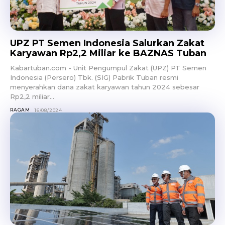
UPZ PT Semen Indonesia Salurkan Zakat
Karyawan Rp2,2 Miliar ke BAZNAS Tuban
Kabartuban.com - Unit Pengumpul Zakat (UPZ) PT Semen
Indonesia (Persero) Tbk. (SIG) Pabrik Tuban resmi
menyerahkan dana zakat karyawan tahun 2024 sebesar
Rp2,2 miliar...
RAGAM
16/08/2024