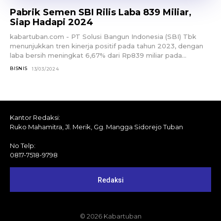
Pabrik Semen SBI Rilis Laba 839 Miliar,
Siap Hadapi 2024
kabartuban.com - PT Solusi Bangun Indonesia (SBI) Tbk
menunjukkan tren kinerja positif pada tahun 2023, dengan
laba bersih meningkat 6,67% dari Rp839 miliar pada...
BISNIS
13/03/2024
Kantor Redaksi:
Ruko Mahamitra, Jl. Merik, Gg. Mangga Sidorejo Tuban
No Telp:
0817-7518-9798
Redaksi
© 2026 Kabartuban