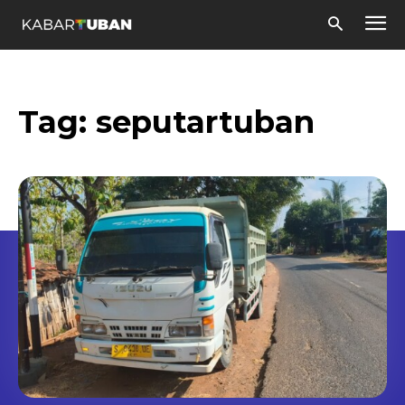
Tag:
seputartuban