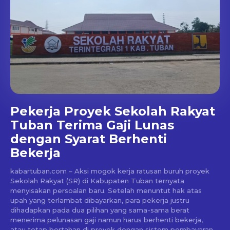
Pekerja Proyek Sekolah Rakyat
Tuban Terima Gaji Lunas
dengan Syarat Berhenti
Bekerja
kabartuban.com – Aksi mogok kerja ratusan buruh proyek
Sekolah Rakyat (SR) di Kabupaten Tuban ternyata
menyisakan persoalan baru. Setelah menuntut hak atas
upah yang terlambat dibayarkan, para pekerja justru
dihadapkan pada dua pilihan yang sama-sama berat
menerima pelunasan gaji namun harus berhenti bekerja,
atau tetap bertahan di proyek dengan sistem pembayaran