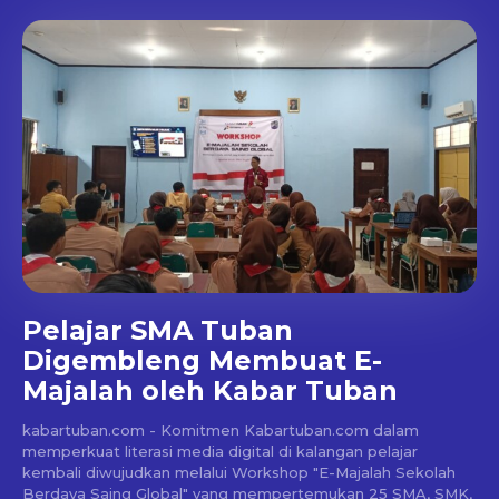
Pelajar SMA Tuban
Digembleng Membuat E-
Majalah oleh Kabar Tuban
kabartuban.com - Komitmen Kabartuban.com dalam
memperkuat literasi media digital di kalangan pelajar
kembali diwujudkan melalui Workshop "E-Majalah Sekolah
Berdaya Saing Global" yang mempertemukan 25 SMA, SMK,