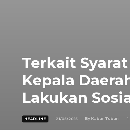
Terkait Syara
Kepala Daera
Lakukan Sosia
By
Kabar Tuban
21/05/2015
1
HEADLINE