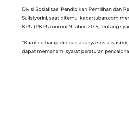
Divisi Sosialisasi Pendidikan Pemilihan dan
Sulistyorini, saat ditemui kabartuban.com men
KPU (PKPU) nomor 9 tahun 2015, tentang sya
“Kami berharap dengan adanya sosialisasi ini
dapat memahami syarat peraturan pencalonan
Satu-satunya komisioner perempuan di KPU T
Bupati dan Wakil Bupati, hanya dua hari, dan 
2015 mendatang.
Sedangkan untuk calon individu, Yayuk mena
harus diserahkan terlebih dahulu, yakni pada 
“Untuk jalur independen, syarat dukungan haru