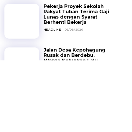
Pekerja Proyek Sekolah
Rakyat Tuban Terima Gaji
Lunas dengan Syarat
Berhenti Bekerja
HEADLINE
06/08/2026
Jalan Desa Kepohagung
Rusak dan Berdebu,
Warga Keluhkan Lalu
Lalang Truk Tambang
PERISTIWA
06/08/2026
Truk Tabrak pendara di
Jalur Pantura Tuban, Dua
Orang Tewas, Sopir
Sempat Kabur
HEADLINE
05/08/2026