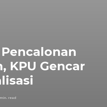
t Pencalonan
h, KPU Gencar
lisasi
min. read