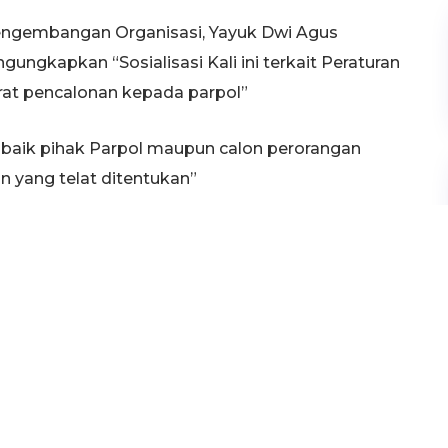
 Pengembangan Organisasi, Yayuk Dwi Agus
gungkapkan “Sosialisasi Kali ini terkait Peraturan
rat pencalonan kepada parpol”
, baik pihak Parpol maupun calon perorangan
 yang telat ditentukan”
uban tersebut menjelaskan, pendaftaran calon
akan mulai dibuka pada tanggal 26 hingga 28 Juli
mbahkan persyaratan untuk calon perorangan
tanggal 11 hingga 15 Juni 2015 mendatang.
s diserahkan terlebih dahulu, agar kita bisa