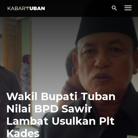
Wakil Bupati Tuban
Nilai BPD Sawir
Lambat Usulkan Plt
Kades