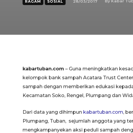
By
Kabar Tu
28/03/2017
RAGAM
SOSIAL
kabartuban.com
– Guna meningkatkan kesada
kelompok bank sampah Acatara Trust Center (
sampah dengan memberikan edukasi kepada ma
Kecamatan Soko, Rengel, Plumpang dan Wid
Dari data yang dihimpun
kabartuban.com
, b
Plumpang, Tuban, sejumlah anggota yang ter
mengkampanyekan aksi peduli sampah deng