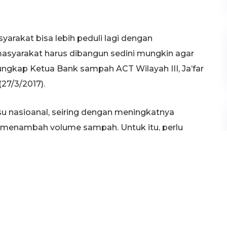
arakat bisa lebih peduli lagi dengan
asyarakat harus dibangun sedini mungkin agar
ungkap Ketua Bank sampah ACT Wilayah III, Ja’far
 (27/3/2017).
su nasioanal, seiring dengan meningkatnya
 menambah volume sampah. Untuk itu, perlu
n lingkungan yang bebas sampah.
ngan baik, agar ke depan persoalan samaph
bagian Wilayah III Tuban tersebut membawahi