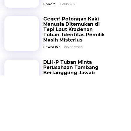
RAGAM
08/08/2026
Geger! Potongan Kaki
Manusia Ditemukan di
Tepi Laut Kradenan
Tuban, Identitas Pemilik
Masih Misterius
HEADLINE
08/08/2026
DLH-P Tuban Minta
Perusahaan Tambang
Bertanggung Jawab
Perbaiki Jalan Desa
PEMERINTAHAN
07/08/2026
Pelajar SMA Tuban
Digembleng Membuat E-
Majalah oleh Kabar Tuban
HEADLINE
07/08/2026