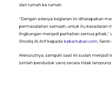
dari rumah ke rumah.
“Dengan adanya kegiatan ini diharapakan masy
permasalahan samaah, untuk itu kesadaran m
lingkungan menjadi perhatian semua pihak,” 
Shodiq Al Arif kepada
kabartuban.com
, Senin
Menurutnya, sampah saat ini sudah menjadi i
jumlah penduduk yang secara tidak langsung
adanya komitmen bersama untuk menciptaka
“Sampah harus dimanajemen dan dikelola de
tidak menjadi masalah lagi,” tuturnya.
Masih terang Jaf’ar,kelompok bank sampah 