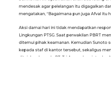
mendesak agar pelelangan itu digagalkan dan
mengatakan, “Bagaimana pun juga Afval itu h
Aksi damai hari ini tidak mendapatkan respo
Lingkungan PTSG. Saat perwakilan PBRT men
ditemui pihak keamanan. Kemudian Sunoto se
kepada staf di kantor tersebut, sekaligus m
ditujukan kepada PT. Tri Agung Lumintu dan
Seluruh warga yang hadir dalam aksi tersebut
cemas, menanti akhir dari aksi yang sudah mengi
turunnya jumlah warga yang berkumpul hari i
sedang bebagi tugas. “Kami sedang berbagi 
Surabaya”, kata Winoto. Setelah menyampaika
menggelar orasi selama kurang lebih 10 meni