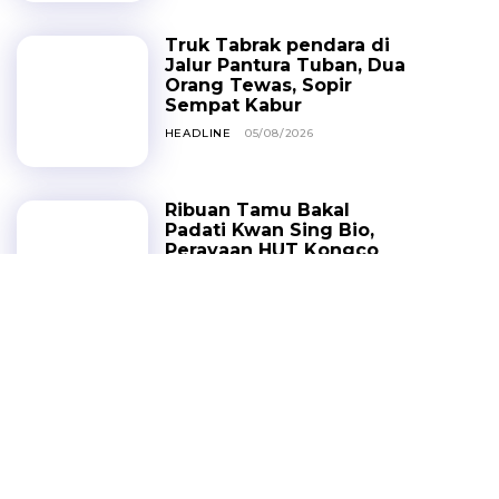
Truk Tabrak pendara di
Jalur Pantura Tuban, Dua
Orang Tewas, Sopir
Sempat Kabur
HEADLINE
05/08/2026
Ribuan Tamu Bakal
Padati Kwan Sing Bio,
Perayaan HUT Kongco
Kwan Sing Tee Koen
Dongkrak Ekonomi
Warga
HEADLINE
04/08/2026
RTH Jatirogo Mulai
Dibenahi Setelah
Dikeluhkan Warga
HEADLINE
03/08/2026