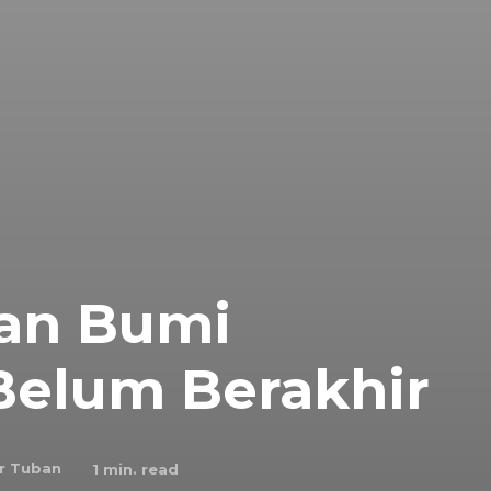
an Bumi
elum Berakhir
r Tuban
1
min. read