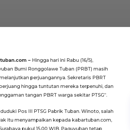
rtuban.com –
Hingga hari ini Rabu (16/5),
uban Bumi Ronggolawe Tuban (PRBT) masih
 melanjutkan perjuangannya. Sekretaris PBRT
erjuang hingga tuntutan mereka terpenuhi, dan
genggaman tangan PBRT warga sekitar PTSG”.
uduki Pos III PTSG Pabrik Tuban. Winoto, salah
rak itu menyampaikan kepada kabartuban.com,
i Surabaya pukul 15.00 WIB. Paguyuban tetap