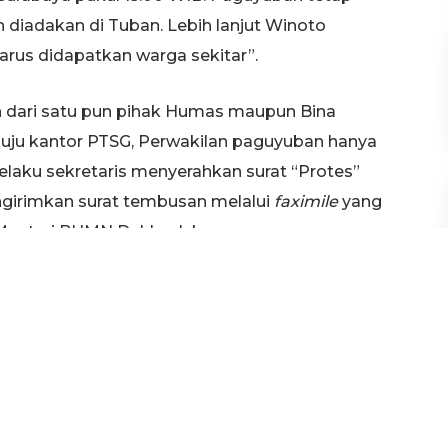
 diadakan di Tuban. Lebih lanjut Winoto
arus didapatkan warga sekitar”.
n dari satu pun pihak Humas maupun Bina
uju kantor PTSG, Perwakilan paguyuban hanya
laku sekretaris menyerahkan surat “Protes”
engirimkan surat tembusan melalui
faximile
yang
 Menteri BUMN Dahlan Iskan.
 berharap – harap
njak hari ke 3 (tiga) ini. Ditanya terkait
ni, Winoto mengatakan bahwa hari ini PBRT
tugas untuk menggagalkan proses lelang di
n surat protes, PBRT yang diwakili Winoto
t, kemudian membubarkan diri.