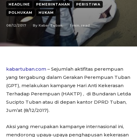
HEADLINE
PEMERINTAHAN
PERISTIWA
POLHUKAM
HUKAM
08/12/2017
1
min. read
By
Kabar Tuban
kabartuban.com
– Sejumlah aktifitas perempuan
yang tergabung dalam Gerakan Perempuan Tuban
(GPT), melakukan kampanye Hari Anti Kekerasan
Terhadap Perempuan (HAKTP) , di Bundaran Letda
Sucipto Tuban atau di depan kantor DPRD Tuban,
Jum’at (8/12/2017).
Aksi yang merupakan kampanye internasional ini,
mendorong upaya-upaya penghapusan kekerasan