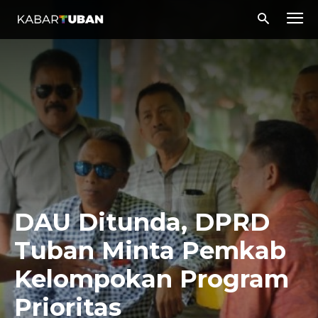
DAU Ditunda, DPRD
Tuban Minta Pemkab
Kelompokan Program
Prioritas