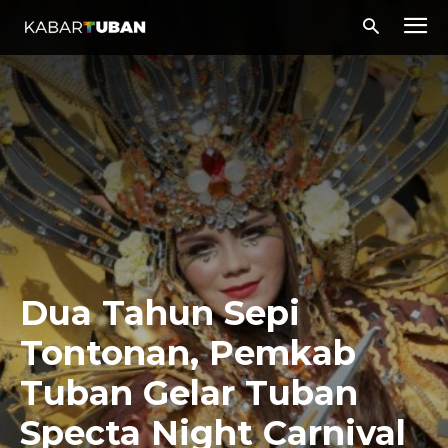
Dua Tahun Sepi
Tontonan, Pemkab
Tuban Gelar Tuban
Specta Night Carnival