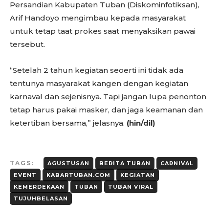
Persandian Kabupaten Tuban (Diskominfotiksan),
Arif Handoyo mengimbau kepada masyarakat
untuk tetap taat prokes saat menyaksikan pawai
tersebut.
“Setelah 2 tahun kegiatan seoerti ini tidak ada
tentunya masyarakat kangen dengan kegiatan
karnaval dan sejenisnya. Tapi jangan lupa penonton
tetap harus pakai masker, dan jaga keamanan dan
ketertiban bersama,” jelasnya.
(hin/dil)
TAGS:
AGUSTUSAN
BERITA TUBAN
CARNIVAL
EVENT
KABARTUBAN.COM
KEGIATAN
KEMERDEKAAN
TUBAN
TUBAN VIRAL
TUJUHBELASAN