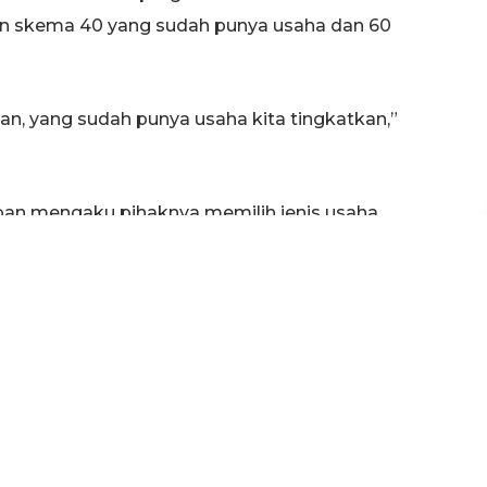
 skema 40 yang sudah punya usaha dan 60
n, yang sudah punya usaha kita tingkatkan,”
ban mengaku pihaknya memilih jenis usaha
 besar, dan menyesuaikan daya beli masyarakat
p implementasi dan penumbuhan. Harapannya,
masyarakat untuk mengentaskan kemiskinan
u meningkatkan ekonomi. (har/riz)