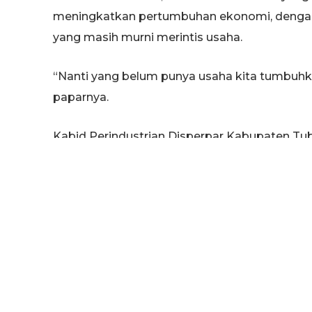
meningkatkan pertumbuhan ekonomi, dengan
yang masih murni merintis usaha.
“Nanti yang belum punya usaha kita tumbuhka
paparnya.
Kabid Perindustrian Disperpar Kabupaten Tu
makanan ringan karena dianggap peluangnya
sehingga kapasitas produksi bisa meningkat.
Edi melanjutkan, saat ini semua dalam taha
dengan adanya program ini bisa membantu 
melalui wirausaha dan nantinya bisa membant