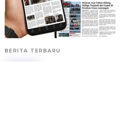
BERITA TERBARU
Perkuat Perlindungan
Pekerja, SBI Tuban
Gandeng Kemnaker
Bekali Perusahaan
Kontraktor
RAGAM
08/08/2026
Geger! Potongan Kaki
Manusia Ditemukan di
Tepi Laut Kradenan
Tuban, Identitas Pemilik
Masih Misterius