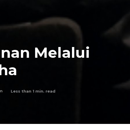
nan Melalui
aha
an
Less than 1
min. read