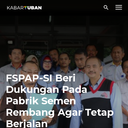
FSPAP-SI Beri
Dukungan Pada
Pabrik Semen
Rembang Agar Tetap
Berjalan