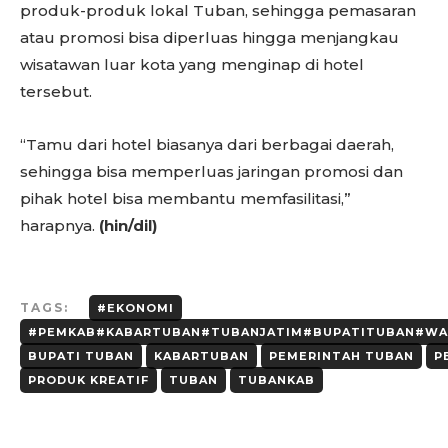
produk-produk lokal Tuban, sehingga pemasaran
atau promosi bisa diperluas hingga menjangkau
wisatawan luar kota yang menginap di hotel
tersebut.
“Tamu dari hotel biasanya dari berbagai daerah,
sehingga bisa memperluas jaringan promosi dan
pihak hotel bisa membantu memfasilitasi,”
harapnya.
(hin/dil)
TAGS:
#EKONOMI
#PEMKAB#KABARTUBAN#TUBANJATIM#BUPATITUBAN#WA
BUPATI TUBAN
KABARTUBAN
PEMERINTAH TUBAN
P
PRODUK KREATIF
TUBAN
TUBANKAB