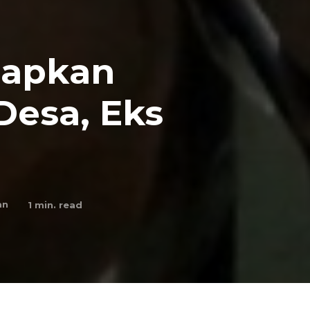
iapkan
esa, Eks
an
1
min. read