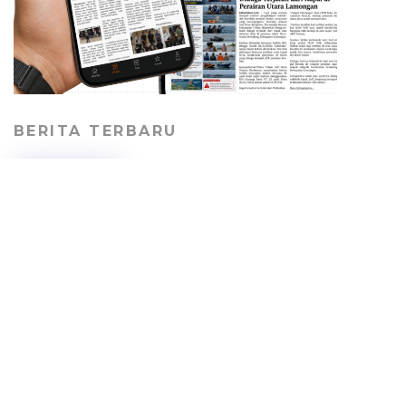
BERITA TERBARU
DLH-P Tuban Minta
Perusahaan Tambang
Bertanggung Jawab
Perbaiki Jalan Desa
PEMERINTAHAN
07/08/2026
Pelajar SMA Tuban
Digembleng Membuat E-
Majalah oleh Kabar Tuban
HEADLINE
07/08/2026