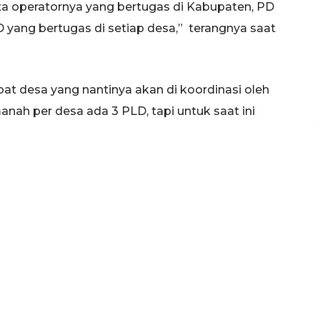
rta operatornya yang bertugas di Kabupaten, PD
 yang bertugas di setiap desa,” terangnya saat
t desa yang nantinya akan di koordinasi oleh
nah per desa ada 3 PLD, tapi untuk saat ini
mpingi 4 desa,” terangnya.
ampir 99 % berasal dari daerah setempat, kecuali
di luar Tuban, sedangkan untuk orang Tuban
ar.
 ini tugas mereka sudah berakhir, kemudian
ing desa yang bertugas di kecamatan, namun
a tidak punya wewenang karena provinsi yang