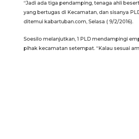
“Jadi ada tiga pendamping, tenaga ahli bese
yang bertugas di Kecamatan, dan sisanya PLD
ditemui kabartuban.com, Selasa ( 9/2/2016).
Soesilo melanjutkan, 1 PLD mendampingi empa
pihak kecamatan setempat. “Kalau sesuai ama
belum memenuhi data, sehingga 1 PLD menda
Menurutnya, untuk PD yang rekrutment baru h
kalau eks PNPM masih banyak yang bertugas 
sendiri juga masih banyak yang bertugas di lu
“Untuk pendamping desa yang eks PNPM saat
sekarang disalurkan untuk menjadi pendamp
juga masih banyak yang bertugas di luar. Kit
menempatkan,” pungkasnya.