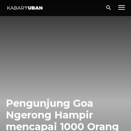
Pengunjung Goa
Ngerong Hampir
mencapai 1000 Orang