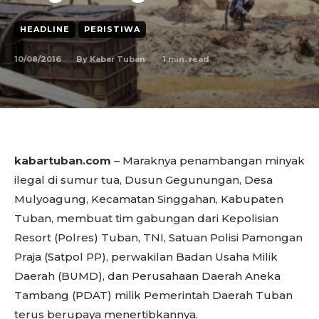
HEADLINE
PERISTIWA
10/08/2016
1
min. read
By
Kabar Tuban
kabartuban.com
– Maraknya penambangan minyak
ilegal di sumur tua, Dusun Gegunungan, Desa
Mulyoagung, Kecamatan Singgahan, Kabupaten
Tuban, membuat tim gabungan dari Kepolisian
Resort (Polres) Tuban, TNI, Satuan Polisi Pamongan
Praja (Satpol PP), perwakilan Badan Usaha Milik
Daerah (BUMD), dan Perusahaan Daerah Aneka
Tambang (PDAT) milik Pemerintah Daerah Tuban
terus berupaya menertibkannya.