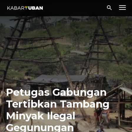
Petugas Gabungan
Tertibkan Tambang
Minyak Ilegal
Gegunungan