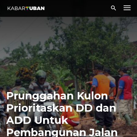
Prunggahan Kulon
Prioritaskan DD dan
ADD Untuk
Pembangunan Jalan