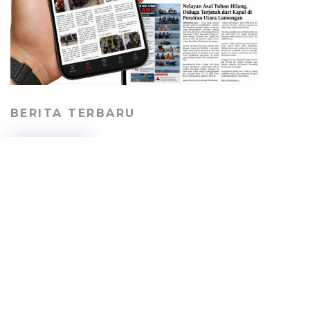
BERITA TERBARU
Geger! Potongan Kaki
Manusia Ditemukan di
Tepi Laut Kradenan
Tuban, Identitas Pemilik
Masih Misterius
HEADLINE
08/08/2026
DLH-P Tuban Minta
Perusahaan Tambang
Bertanggung Jawab
Perbaiki Jalan Desa
PEMERINTAHAN
07/08/2026