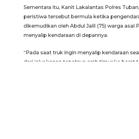
Sementara itu, Kanit Lakalantas Polres Tub
peristiwa tersebut bermula ketika pengendar
dikemudikan oleh Abdul Jalil (75) warga asal 
menyalip kendaraan di depannya.
“Pada saat truk ingin menyalip kendaraan se
dari jalur kanan tepatnya arah timur ke bara
Dengan kondisi jalan yang terlalu ramai dan t
tersebut menabrak pengendara sepeda motor 
yang dikemudikan oleh pria tanpa identitas 
kejadian.
“Kecelakaan terjadi diduga akibat kelalaian P
mendahului kendaraan di depannya tidak mengam