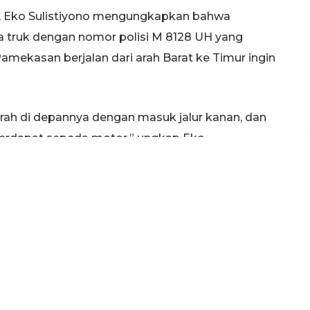
an, Eko Sulistiyono mengungkapkan bahwa
a truk dengan nomor polisi M 8128 UH yang
Pamekasan berjalan dari arah Barat ke Timur ingin
arah di depannya dengan masuk jalur kanan, dan
t terdapat sepeda motor,” ungkap Eko.
ruk yang tidak dapat dikendalikan, akibatnya truk
Kawasaki Blits dengan nomor polisi L 4031 AG
dan mengakibatkannya meninggal dunia di lokasi
engemudi Truk Trailer, pada saat ingin
ati arus lalu lintas,” lanjut Eko.