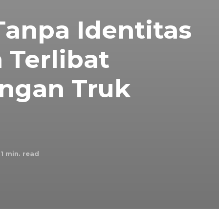
Tanpa Identitas
 Terlibat
engan Truk
1
min. read