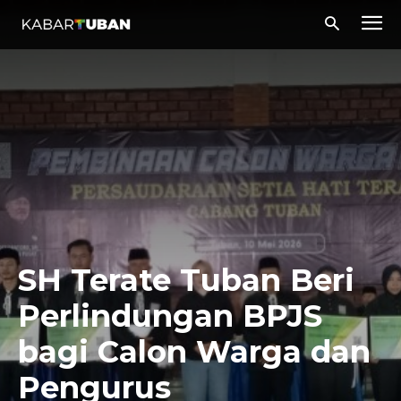
SH Terate Tuban Beri
Perlindungan BPJS
bagi Calon Warga dan
Pengurus