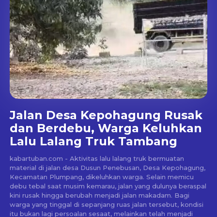
Jalan Desa Kepohagung Rusak
dan Berdebu, Warga Keluhkan
Lalu Lalang Truk Tambang
kabartuban.com - Aktivitas lalu lalang truk bermuatan
material di jalan desa Dusun Penebusan, Desa Kepohagung,
Kecamatan Plumpang, dikeluhkan warga. Selain memicu
debu tebal saat musim kemarau, jalan yang dulunya beraspal
kini rusak hingga berubah menjadi jalan makadam. Bagi
warga yang tinggal di sepanjang ruas jalan tersebut, kondisi
itu bukan lagi persoalan sesaat, melainkan telah menjadi