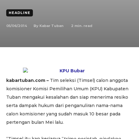
HEADLINE
05/06/2014
2
min. read
By
Kabar Tuban
kabartuban.com –
Tim seleksi (Timsel) calon anggota
komisioner Komisi Pemilihan Umum (KPU) Kabupaten
Tuban mengakui kesalahan dan siap menerima resiko
serta dampak hukum dari penganuliran nama-nama
calon komisioner yang sudah masuk 10 besar pada
pertengan bulan Mei lalu.
“Timsel itu kan kerjanya “
trimo perintah, nindakno