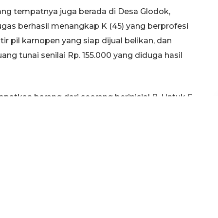
ang tempatnya juga berada di Desa Glodok,
gas berhasil menangkap K (45) yang berprofesi
r pil karnopen yang siap dijual belikan, dan
g tunai senilai Rp. 155.000 yang diduga hasil
atkan barang dari seorang berinisial B. Untuk S
masih DPO,” jelas Kasatresnarkoba Polres Tuban, I
Selasa (2/2/2016).
p S (36) warga Desa Ngadirejo, Kecamatan
angkap petugas kepolisian diareal parkir wisata
l mengamankan 128 butir pil dan tunai hasil