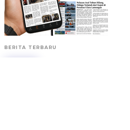
BERITA TERBARU
Perkuat Perlindungan
Pekerja, SBI Tuban
Gandeng Kemnaker
Bekali Perusahaan
Kontraktor
RAGAM
08/08/2026
Geger! Potongan Kaki
Manusia Ditemukan di
Tepi Laut Kradenan
Tuban, Identitas Pemilik
Masih Misterius