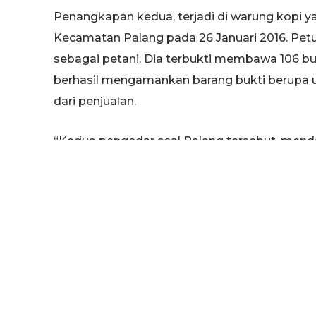
Penangkapan kedua, terjadi di warung kopi y
Kecamatan Palang pada 26 Januari 2016. Petu
sebagai petani. Dia terbukti membawa 106 buti
berhasil mengamankan barang bukti berupa uan
dari penjualan.
“Kedua pengedar asal Palang tersebut, mendap
dari sesorang berinisial T. Sekarang B dan T 
Made Patera Negara, kepada kabartuban.com, 
Setelah itu, petugas juga berhasil menangka
Plumpang pada 30 Januari 2016. S berhasil dit
Sunan Bonang. Dari tangan S, petugas berhasi
penjualan sebesar Rp. 500.000.