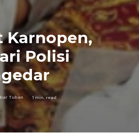
t Karnopen,
ri Polisi
ngedar
bar Tuban
1
min. read