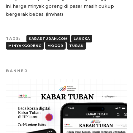
ini, harga minyak goreng di pasar masih cukup
bergerak bebas. (im/nat)
TAGS:
KABARTUBAN.COM
LANGKA
MINYAKGORENG
MOGOR
TUBAN
BANNER