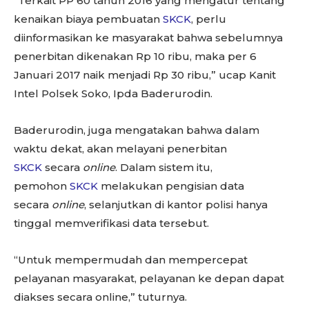
“Terkait PP 60 tahun 2016 yang mengatur tentang
kenaikan biaya pembuatan
SKCK
, perlu
diinformasikan ke masyarakat bahwa sebelumnya
penerbitan dikenakan Rp 10 ribu, maka per 6
Januari 2017 naik menjadi Rp 30 ribu,” ucap Kanit
Intel Polsek Soko, Ipda Baderurodin.
Baderurodin, juga mengatakan bahwa dalam
waktu dekat, akan melayani penerbitan
SKCK
secara
online
. Dalam sistem itu,
pemohon
SKCK
melakukan pengisian data
secara
online
, selanjutkan di kantor polisi hanya
tinggal memverifikasi data tersebut.
“Untuk mempermudah dan mempercepat
pelayanan masyarakat, pelayanan ke depan dapat
diakses secara online,” tuturnya.