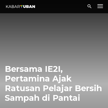
Bersama IE2I,
Pertamina Ajak
Ratusan Pelajar Bersih
Sampah di Pantai