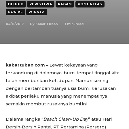
DIKBUD
PERISTIWA
RAGAM
KOMUNITAS
SOSIAL
WISATA
04/11/2017
1
min. read
By
Kabar Tuban
kabartuban.com –
Lewat kekayaan yang
terkandung di dalamnya, bumi tempat tinggal kita
telah memberikan kehidupan. Namun seiring
dengan bertambah tuanya usia bumi, kerusakan
akibat perilaku manusia yang menempatinya
semakin membut rusaknya bumi ini.
Dalama rangka “
Beach Clean-Up Day
” atau Hari
Bersih-Bersih Pantai, PT Pertamina (Persero)