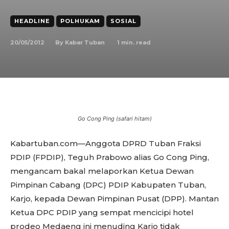
HEADLINE
POLHUKAM
SOSIAL
20/05/2012
1
min. read
By
Kabar Tuban
Go Cong Ping (safari hitam)
Kabartuban.com—Anggota DPRD Tuban Fraksi
PDIP (FPDIP), Teguh Prabowo alias Go Cong Ping,
mengancam bakal melaporkan Ketua Dewan
Pimpinan Cabang (DPC) PDIP Kabupaten Tuban,
Karjo, kepada Dewan Pimpinan Pusat (DPP). Mantan
Ketua DPC PDIP yang sempat mencicipi hotel
prodeo Medaeng ini menuding Karjo tidak