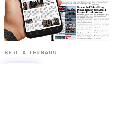
BERITA TERBARU
Perkuat Perlindungan
Pekerja, SBI Tuban
Gandeng Kemnaker
Bekali Perusahaan
Kontraktor
RAGAM
08/08/2026
Geger! Potongan Kaki
Manusia Ditemukan di
Tepi Laut Kradenan
Tuban, Identitas Pemilik
Masih Misterius