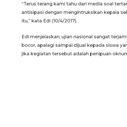
“Terus terang kami tahu dari media soal ter
antisipasi dengan mengintruksikan kepala s
itu,” kata Edi (10/4/2017).
Edi menjelaskan, ujian nasional sangat terja
bocor, apalagi sampai dijual kepada siswa ya
jika kegiatan tersebut adalah penipuan oknu
“Darimana jawaban itu, benar atau tidak , ha
korban,” jelasnya.
Terkait siswa yang diduga telah membeli kunc
bernama Khotibul Umam (21) warga Wotsogo
Montong ini lagi lagi mengingatkan, jika jawab
kunci itu dibuat sekedar untuk menipu demi