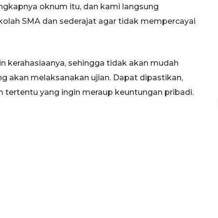
tangkapnya oknum itu, dan kami langsung
ekolah SMA dan sederajat agar tidak mempercayai
min kerahasiaanya, sehingga tidak akan mudah
ng akan melaksanakan ujian. Dapat dipastikan,
m tertentu yang ingin meraup keuntungan pribadi.
rapan kami jangan ada lagi siswa yang menjadi
i jawaban dari tersangkan yang diketahui
, Kecamatan Jatirogo, mantan kepala SMAN
an itu tidak dapat dipercayai, bisa saja kata dia
 keuntungan, memanfaatkan kegelisahan pelajar