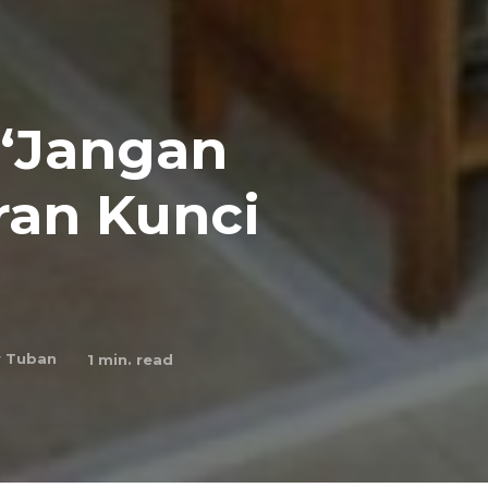
 “Jangan
ran Kunci
r Tuban
1
min. read