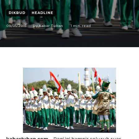
DIKBUD
HEADLINE
09/05/2015
1
min. read
By
Kabar Tuban
kabartuban.com –
Pagi ini hampir seluruh ruas