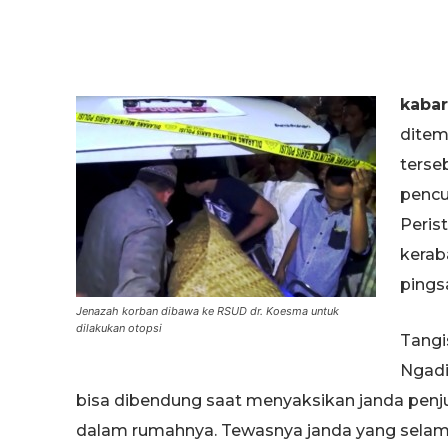
kaba
ditem
terse
pencu
Peris
kerab
pingsa
Jenazah korban dibawa ke RSUD dr. Koesma untuk
dilakukan otopsi
Tangi
Ngadi
bisa dibendung saat menyaksikan janda penjua
dalam rumahnya. Tewasnya janda yang selama 