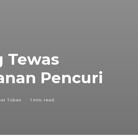
g Tewas
nan Pencuri
ar Tuban
1
min. read