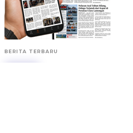
BERITA TERBARU
Jalan Desa Kepohagung
Rusak dan Berdebu,
Warga Keluhkan Lalu
Lalang Truk Tambang
PERISTIWA
06/08/2026
Truk Tabrak pendara di
Jalur Pantura Tuban, Dua
Orang Tewas, Sopir
Sempat Kabur
HEADLINE
05/08/2026