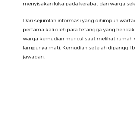
menyisakan luka pada kerabat dan warga seki
Dari sejumlah informasi yang dihimpun warta
pertama kali oleh para tetangga yang henda
warga kemudian muncul saat melihat rumah y
lampunya mati. Kemudian setelah dipanggil be
jawaban.
Menyadari ada yang tidak biasa, sejumlah t
memeriksa. Betapa terkejutnya mereka saat
darah di ruangan belakang. Bergerak cepat, pe
desa, lalu diteruskan ke pihak kepolisian.
Kasat Reskrim Tuban, AKP Suharyono mengat
(dalam kasus ini), karena ada barang yang hi