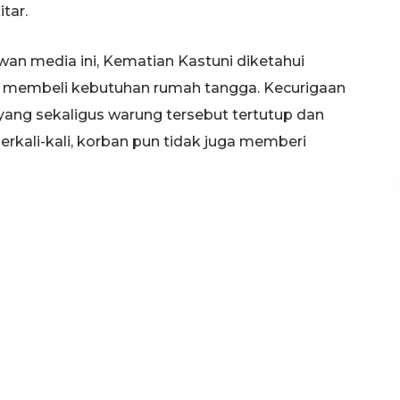
tar.
wan media ini, Kematian Kastuni diketahui
k membeli kebutuhan rumah tangga. Kecurigaan
ang sekaligus warung tersebut tertutup dan
rkali-kali, korban pun tidak juga memberi
etangga kemudian memberanikan diri masuk untuk
 menemukan korban tergeletak tewas bersimbah
ristiwa ini selanjutnya dilaporkan ke perangkat
akan, “Ada dugaan pencurian dengan kekerasan
lang. Diantaranya, perhiasan yang menempel di