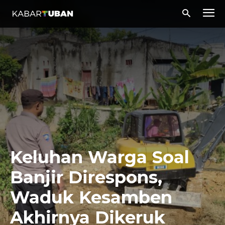
Keluhan Warga Soal
Banjir Direspons,
Waduk Kesamben
Akhirnya Dikeruk