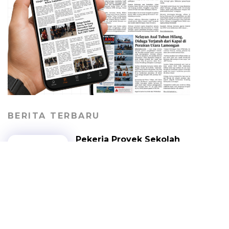
BERITA TERBARU
Pekerja Proyek Sekolah
Rakyat Tuban Terima Gaji
Lunas dengan Syarat
Berhenti Bekerja
HEADLINE
06/08/2026
Jalan Desa Kepohagung
Rusak dan Berdebu,