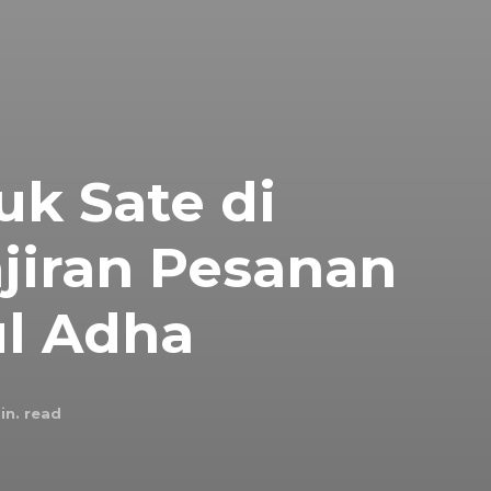
uk Sate di
jiran Pesanan
ul Adha
n. read