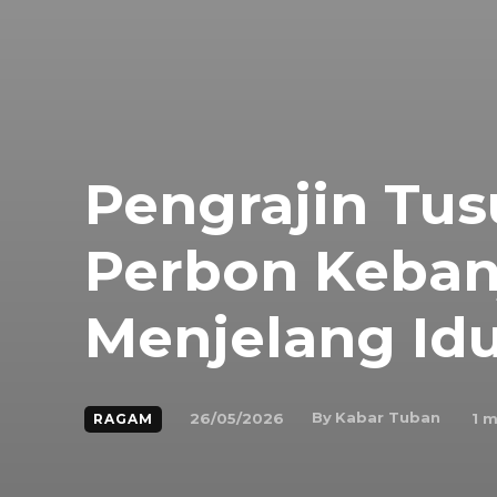
Pengrajin Tus
Perbon Keban
Menjelang Id
By
Kabar Tuban
26/05/2026
1
mi
RAGAM