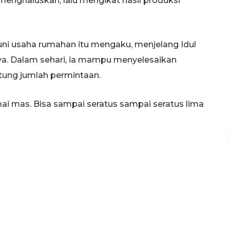
nghaluskan, lalu mengikat hasil produksi
ni usaha rumahan itu mengaku, menjelang Idul
ya. Dalam sehari, ia mampu menyelesaikan
ntung jumlah permintaan.
ai mas. Bisa sampai seratus sampai seratus lima
t pun tidak dihitung satu per satu, melainkan
an jumlah sekitar 50 hingga 80 batang.
sar 70 hingga 80 ikat. Namun menjelang Idul
u singkat.