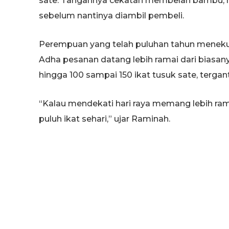
sate. Tangannya cekatan membelah bambu, me
sebelum nantinya diambil pembeli.
Perempuan yang telah puluhan tahun meneku
Adha pesanan datang lebih ramai dari biasan
hingga 100 sampai 150 ikat tusuk sate, terga
“Kalau mendekati hari raya memang lebih ram
puluh ikat sehari,” ujar Raminah.
Setiap ikat dijual seharga Rp1.000. Isi per ika
ditakar menggunakan segenggam tangan deng
Pada hari biasa, pesanan yang diterima berki
Adha, jumlah itu meningkat tajam dalam wakt