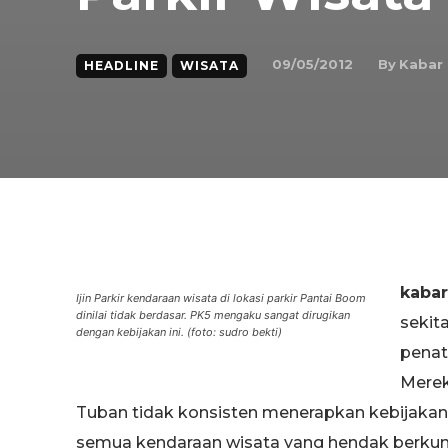
By
Kabar
09/05/2012
HEADLINE
WISATA
kaba
Ijin Parkir kendaraan wisata di lokasi parkir Pantai Boom
dinilai tidak berdasar. PK5 mengaku sangat dirugikan
sekit
dengan kebijakan ini. (foto: sudro bekti)
penat
Merek
Tuban tidak konsisten menerapkan kebijakan p
semua kendaraan wisata yang hendak berku