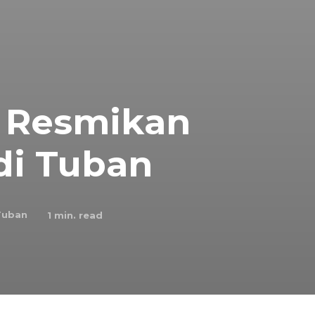
 Resmikan
di Tuban
Tuban
1
min. read