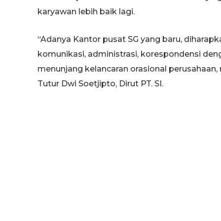
karyawan lebih baik lagi.
“Adanya Kantor pusat SG yang baru, diharapka
komunikasi, administrasi, korespondensi deng
menunjang kelancaran orasional perusahaan, me
Tutur Dwi Soetjipto, Dirut PT. SI.
Lebih lanjut Dwi Soetjipto, menjelaskan, “Berb
publik relation, sales dan marketing, distributi
ditempatkan digedung utama, sedangkan du
gedung pertemuan, sarana pendidikan serta p