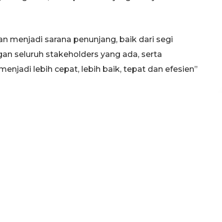
n menjadi sarana penunjang, baik dari segi
an seluruh stakeholders yang ada, serta
njadi lebih cepat, lebih baik, tepat dan efesien”
agai aktifitas, perkantoran seperti, managerial,
on IT, financial, auditor, serta human capital akan
a gedung penunjang akan dimanfaatkan sebagai
elatihan buat karyawan. (Pul)