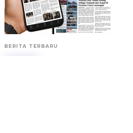
BERITA TERBARU
Pekerja Proyek Sekolah
Rakyat Tuban Terima Gaji
Lunas dengan Syarat
Berhenti Bekerja
HEADLINE
06/08/2026
Jalan Desa Kepohagung
Rusak dan Berdebu,
Warga Keluhkan Lalu
Lalang Truk Tambang
PERISTIWA
06/08/2026