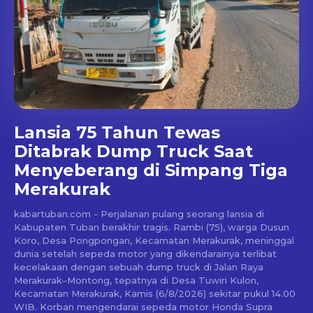
Lansia 75 Tahun Tewas
Ditabrak Dump Truck Saat
Menyeberang di Simpang Tiga
Merakurak
kabartuban.com - Perjalanan pulang seorang lansia di
Kabupaten Tuban berakhir tragis. Rambi (75), warga Dusun
Koro, Desa Pongpongan, Kecamatan Merakurak, meninggal
dunia setelah sepeda motor yang dikendarainya terlibat
kecelakaan dengan sebuah dump truck di Jalan Raya
Merakurak–Montong, tepatnya di Desa Tuwiri Kulon,
Kecamatan Merakurak, Kamis (6/8/2026) sekitar pukul 14.00
WIB. Korban mengendarai sepeda motor Honda Supra