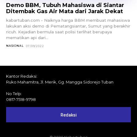
Demo BBM, Tubuh Mahasiswa di Siantar
Ditembak Gas Air Mata dari Jarak Dekat
kabartuban.com - Naiknya harga BBM membuat mahasiswa
lakukan aksi demo di Pematangsiantar, Sumut yang berakhir
ricuh. Kejadian bermula saat polisi terlihat berupaya
mematikan api dari...
NASIONAL
07/09/2022
Kantor Redaksi:
Ruko Mahamitra, Jl. Merik, Gg. Mangga Sidorejo Tuban
No Telp:
0817-7518-9798
Redaksi