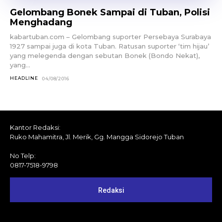
Gelombang Bonek Sampai di Tuban, Polisi
Menghadang
kabartuban.com – Gelombang suporter Persebaya Surabaya
1927 sampai juga di kota Tuban. Ratusan suporter ‘tim hijau’
yang melegenda dengan sebutan Bonek (Bondo Nekat),
yang...
HEADLINE
04/08/2016
Kantor Redaksi:
Ruko Mahamitra, Jl. Merik, Gg. Mangga Sidorejo Tuban
No Telp:
0817-7518-9798
Redaksi