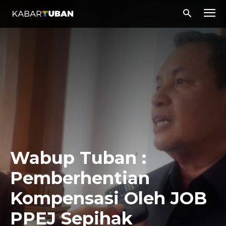
Wabup Tuban :
Pemberhentian
Kompensasi Oleh JOB
PPEJ Sepihak