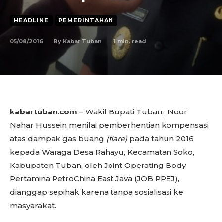
HEADLINE
PEMERINTAHAN
05/08/2016
1
min. read
By
Kabar Tuban
kabartuban.com
– Wakil Bupati Tuban, Noor
Nahar Hussein menilai pemberhentian kompensasi
atas dampak gas buang
(flare)
pada tahun 2016
kepada Waraga Desa Rahayu, Kecamatan Soko,
Kabupaten Tuban, oleh Joint Operating Body
Pertamina PetroChina East Java (JOB PPEJ),
dianggap sepihak karena tanpa sosialisasi ke
masyarakat.